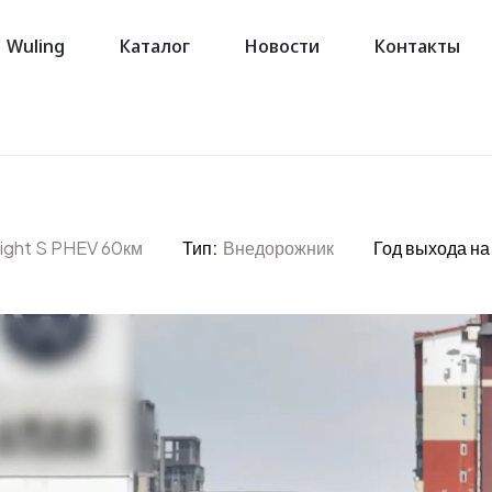
Wuling
Каталог
Новости
Контакты
light S PHEV 60км
Тип:
Внедорожник
Год выхода на