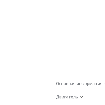
Основная информация
Двигатель
180Нм
Максимальная
14
·м)
скорость