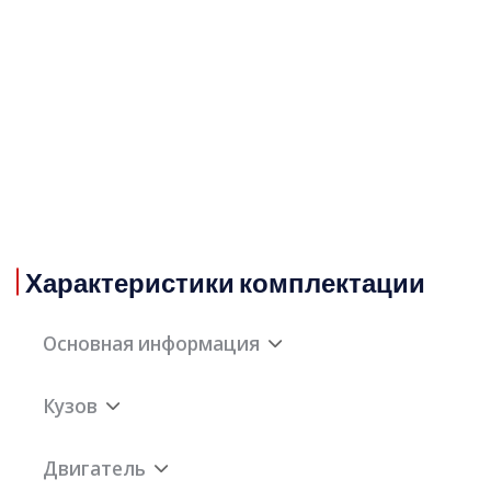
Характеристики комплектации
Основная информация
Кузов
Гарантия
3 года или 100 000
километров пробега
Двигатель
Длина
4420мм