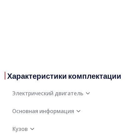
Характеристики комплектации
Электрический двигатель
Основная информация
Описание
Подключаемый
электрического
гибрид
Кузов
двигателя
мощностью
Марка
Tank
177 л.с.