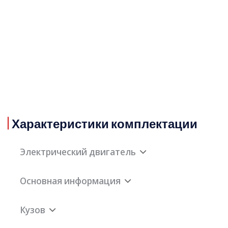
Характеристики комплектации
Электрический двигатель
Основная информация
Общий крутящий
620
момент электрического
Кузов
двигателя (Н·м)
Запас хода на чистом
240км
электричестве WLTC