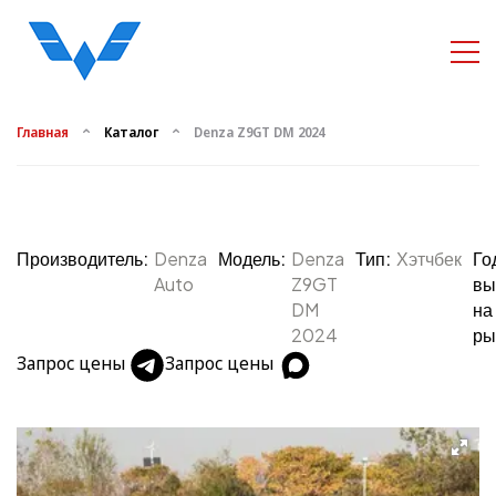
Главная
Каталог
Denza Z9GT DM 2024
Производитель:
Denza
Модель:
Denza
Тип:
Хэтчбек
Го
Auto
Z9GT
вы
DM
на
2024
ры
Запрос цены
Запрос цены