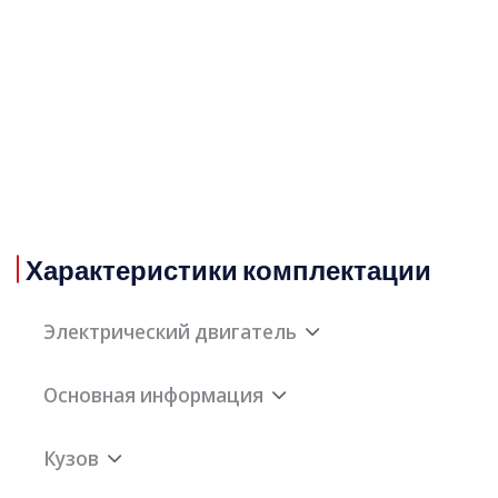
Характеристики комплектации
Электрический двигатель
Основная информация
Максимальная
440кВт
мощность заднего
Кузов
двигателя
Марка
Denza