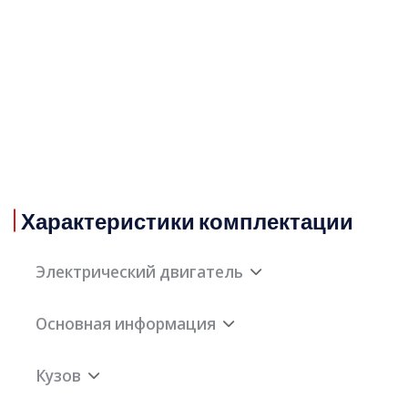
Характеристики комплектации
Электрический двигатель
Основная информация
Максимальная
160кВт
мощность
Кузов
электрического
Максимальная
160(218Пс)кВт
переднего двигателя
мощность