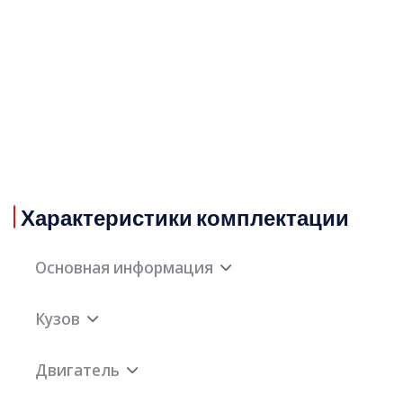
Характеристики комплектации
Основная информация
Кузов
Длина x
5006x1995x1696мм
ширина x
Двигатель
высота
Объем багажного
605-1755л
отделения