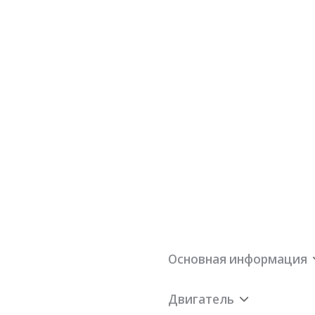
Основная информация
Двигатель
30кВт
Гарантия