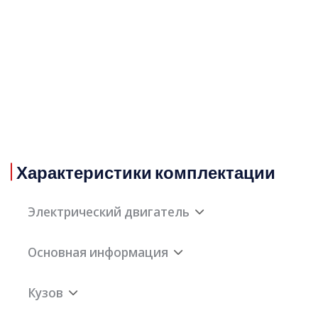
Характеристики комплектации
Электрический двигатель
Основная информация
Описание
Чистый
электрического
электрический
Кузов
двигателя
двигатель
Максимальный
330Нм
мощностью 224
крутящий