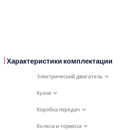
Характеристики комплектации
Электрический двигатель
Кузов
Количество приводных электрических
двигателей
Коробка передач
Количество мест
4шт
Компоновка электрического двигателя
Колеса и тормоза
Снаряженная масса
100
Коробка передач
Одноступенчата