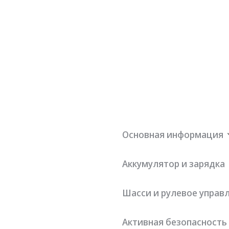
Основная информация
Аккумулятор и зарядка
1
Длина x ширина x
высота
Шасси и рулевое управ
Расположение
послелог
Максимальная скорость
интерфейса медленной
Активная безопасность
6кг
зарядки
я коробка передач для
Минимальный радиус