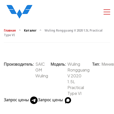
Главная
Каталог
Wuling Rongguang V 2020 1.5L Practical
Type VI
Производитель:
SAIC
Модель:
Wuling
Тип:
Минив
GM
Rongguang
Wuling
V 2020
1.5L
Practical
Type VI
Запрос цены
Запрос цены