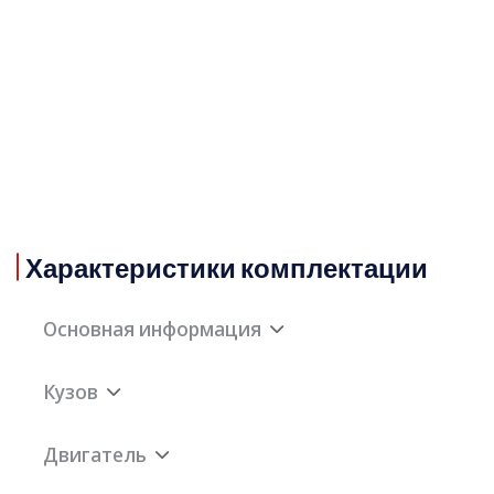
Характеристики комплектации
Основная информация
Кузов
Двигатель
2.4L 234 л.с. H4
Двигатель
Производитель
Subaru
Колесная база
2575мм