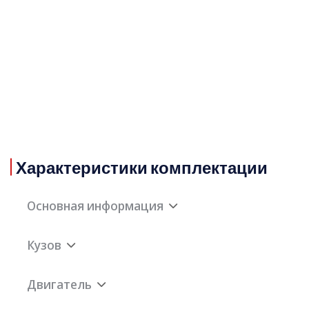
Характеристики комплектации
Основная информация
Кузов
Марка
Audi
Двигатель
Привод
Передний
Длина
4765мм