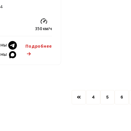
24
350 км/ч
ены
Подробнее
ены
4
5
6