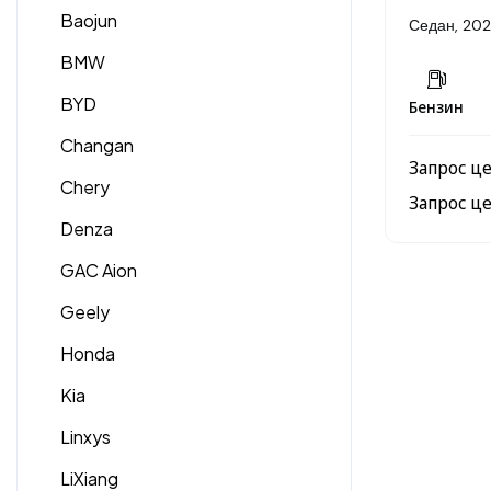
Baojun
Седан, 20
BMW
BYD
Бензин
Changan
Запрос ц
Chery
Запрос ц
Denza
GAC Aion
Geely
Honda
Kia
Linxys
LiXiang